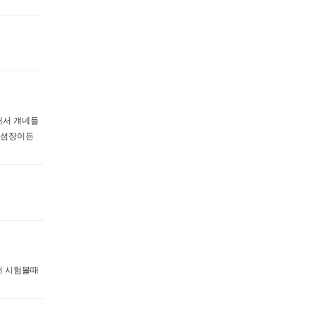
어서 걔네들
 셤장이든
저 시험볼때