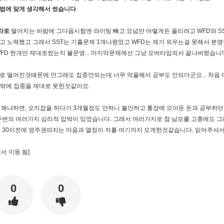
법에 맞게 생각해서 썼습니다
.
차로
떨어지는 바람에 그다음시험엔 라이팅 뺴고 요넘만 어떻게든 올리려고 WFD와 SS
 노력했고 그래서 SST는 기출문제 1개나왔었고 WFD는 제가 외우는걸 못해서 분명
FD 한개만 제대로썼는지 불문명... 마지막문제에선 그냥 오버타임되서 끝나버렸습니
 3점차로 떨어진것때문에 안그래도 집중안되는데 너무 억울해서 공부도 안되더군요... 처음
시간밖에 집중을 제대로 못한것같아요.
 왜냐하면, 오지잡을 하다가 3개월정도 안하니 불안하고 통장에 모아둔 돈과 공부하던
고 주변의 여러가지 심리적 압박이 있었습니다. 그래서 여러가지로 참 남모를 고충에도 그
표 30이전에 영주권따자는 마음과 열정이 저를 여기까지 오게한것같습니다. 읽어주셔
에서 이동 됨]
0
0