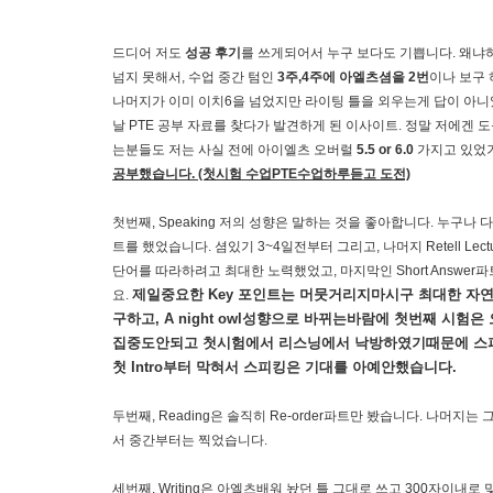
드디어 저도
성공 후기
를 쓰게되어서 누구 보다도 기쁩니다. 왜냐
넘지 못해서, 수업 중간 텀인
3주,4주에 아엘츠셤을 2번
이나 보구 
나머지가 이미 이치6을 넘었지만 라이팅 틀을 외우는게 답이 아
날 PTE 공부 자료를 찾다가 발견하게 된 이사이트. 정말 저에겐
는분들도 저는 사실 전에 아이엘츠 오버럴
5.5 or 6.0
가지고 있었기
공부했습니다. (첫시험 수업PTE수업하루듣고 도전)
첫번째, Speaking 저의 성향은 말하는 것을 좋아합니다. 누구나 
트를 했었습니다. 셤있기 3~4일전부터 그리고, 나머지 Retell Lectu
단어를 따라하려고 최대한 노력했었고, 마지막인 Short Answ
제일중요한 Key 포인트는 머뭇거리지마시구 최대한 자연스
요.
구하고, A night owl성향으로 바뀌는바람에 첫번째 시험
집중도안되고 첫시험에서 리스닝에서 낙방하였기때문에 스피
첫 Intro부터 막혀서 스피킹은 기대를 아예안했습니다.
두번째, Reading은 솔직히 Re-order파트만 봤습니다. 나
서 중간부터는 찍었습니다.
세번째, Writing은 아엘츠배워 놨던 틀 그대로 쓰고 300자이내