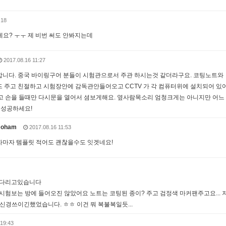
:18
요? ㅜㅜ 제 비번 써도 안봐지는데
2017.08.16 11:27
프리합니다. 중국 바이링구어 분들이 시험관으로서 주관 하시는것 같더라구요. 코팅노트와
드 주고 친절하고 시험장안에 감독관안들어오고 CCTV 가 각 컴퓨터위에 설치되어 있
고 손을 들때만 다시문을 열어서 셤보게해요. 옆사람목소리 엄청크게는 아니지만 어느
 성공하세요!
oham
2017.08.16 11:53
마자 템플릿 적어도 괜찮을수도 잇겟네요!
 기다리고있습니다
 시험보는 방에 들어오진 않았어요 노트는 코팅된 종이? 주고 검정색 마커팬주고요... 
신경쓰이긴했었습니다. ㅎㅎ 이건 뭐 복불복일듯...
19:43