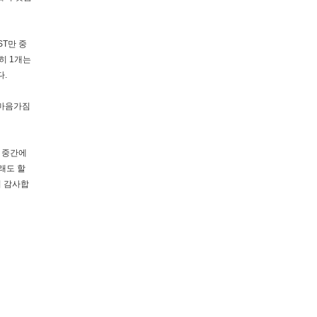
T만 중
히 1개는
다.
 마음가짐
 중간에
래도 할
서 감사합