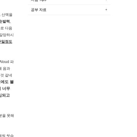
공부 자료
 산맥을
순발력
,
바로 다음
 갈망하시
 2주일정도
loud 파
할때 음과
한것 같네
럼에도 불
이 너무
임되고
배분을 못해
개씩 썻습