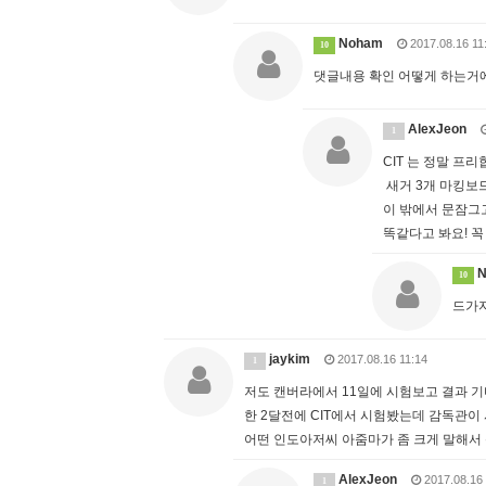
Noham
2017.08.16 11
10
댓글내용 확인 어떻게 하는거에
AlexJeon
1
CIT 는 정말 
새거 3개 마킹보
이 밖에서 문잠그
똑같다고 봐요! 꼭
N
10
드가자
jaykim
2017.08.16 11:14
1
저도 캔버라에서 11일에 시험보고 결과
한 2달전에 CIT에서 시험봤는데 감독관이
어떤 인도아저씨 아줌마가 좀 크게 말해서 
AlexJeon
2017.08.16 
1