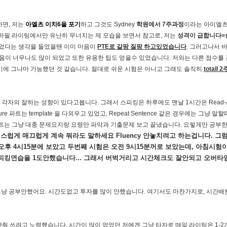
하면, 저는
아엘츠 이치6을 포기
하고 그것도 Sydney
학원에서 7주과정
이라는 아이엘츠
하필 라이팅에서만 유난히 무너지는 제 모습을 보면서 참고로, 저는
성격이 급합니다=
니었다는 생각을 들었을땐 이미 마음이
PTE로 갈팡 질팡 하고있었습니다
. 그러고나서 
 도움이 너무나도 많이 되었고 또한 유용한 팁도 얻을수 있었습니다. 저와는 다른 점수를
에 그나마 가능했던 것 같습니다. 절대로 쉬운 시험은 아니고 그래도 솔직히
totall
다 각자의 잘하는 성향이 있다고봅니다. 그래서 스피킹은 하루에도 맨날 1시간은 Read-A
re 파트는 template 을 다외우고 있었고, Repeat Sentence 같은 경우에는 그냥 말
er파트는 그냥 대충 문제요지랑 요령만 파악과 기출문제 보고 끝냈습니다. 요렇게만 공부
럽게 매끄럽게 계속 뭐라도 말하세요 Fluency 안놓치려고 하는겁니다. 그
은 오후 4시15분에 보았고 두번째 시험은 오전 9시15분꺼로 보았는데, 아침시험
킹연습을 1도안했습니다... 그래서 버벅거리고 시간체크도 잘안되고 오버타
머지는 그냥 공부안했어요. 시간도없고 투자를 많이 안했습니다. 여기서도 마찬가지로, 시간
로 맞춰 쓰려고 노력했습니다. 시간이 많이 없었던 저에겐 그냥 타자로 매일 라이팅은 1-2