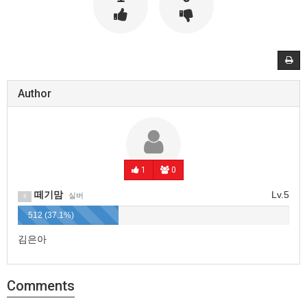
Author
1
0
떼기맘
Lv.5
실버
5
512 (37.1%)
김은아
Comments