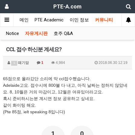
PTE-A.com
메인
PTE Academic
이민 정보
커뮤니티
Notice
자유게시판
호주 Q&A
CCL 접수 하신분 계세요?
떼기맘
1
4,984
2018.06.30 12:19
5
65점으로 올라갔단 소리에 막 ccl접수했습니다.
Adelaide고요. 접수시에 800불 다 내고, 아직 날짜는 정하지 않았네
요. 8, 10월은 거의 마감이고, 12월은 여유있더라고요.
혹시 준비하시는분 계시면 정보 공유하고 싶네요.
같이 화이팅 해요.
(Pte 85점, ielt speaking 8입니다)
1
0