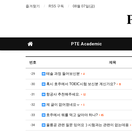
즐겨찾기
RSS 구독
08월 07일(금)
PTE Academic
번호
제목
테솔 과정 들어보신분
-29
+
4
혹시 호주에서 TOEIC시험 보신분 계신가요?
-30
+
11
항공사 추천해주세요.
-31
+
12
제 글이 없어졌네요ㅜ
-32
+
1
호주에서 뭐를 먹고 살아야 하나?
-33
+
85
울릉공 관련 질문 있어요 :) 시험과는 관련이 없는데용
-34
+