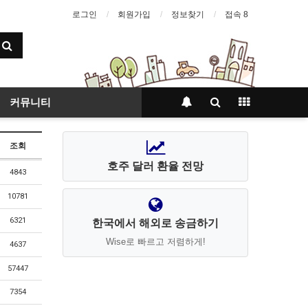
로그인
회원가입
정보찾기
접속 8
커뮤니티
조회
호주 달러 환율 전망
4843
10781
6321
한국에서 해외로 송금하기
Wise로 빠르고 저렴하게!
4637
57447
7354