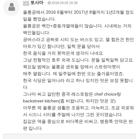
토사마
2018.03.03 16:30
2
울릉공에서 2016 6월부터 2017년 8월까지 1년2개월 정도
일을 했었습니다.
울릉공은 백인+중동개열애들이 많습니다. 시내에는 거의
백인들입니다.
공버스라고 공짜로 시티 도는 버스도 있고, 잴 힘든건 한인
마트가 있긴 합니다만, 일찍 문을 닫아서
한국 음식을 거의 못먹은게 생각이 나네요.
그냥 전형적인 호주 외곽 도십니다. 문들 일찍일찍 닫고요.
목요일 밤에는 울릉공 센트럴 앞에서 스트릿마켓이
매주 열립니다. 제 일주일에 한번 오는 즐거움이였죠.
한국 식당은 일어나라 라고 하나 있지만 맛은 보장 못합니
다.
그나마 싸고 갈만한 중국 레스토랑은 chef choice랑
backstreet kitchen(좀 비쌉니다, 하지만 맛은 굿)
아무튼 제 울릉공 생활은 조용하고, 아늑하고, 조금 외로워
서 시드니 시티를 주말에 나가던 그런 곳이였습니다.
집값은 역을 중심으로 바다쪽은 비싸고, 병원쪽 언덕은 싼
편 입니다.