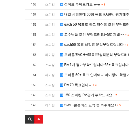
성적표 부탁드려요 ㅠㅠ
158
스피킹
+
1
내일 시험인데 60점 목표 RA한번 평가
157
스피킹
each 50 목표로 하고 있어요 조언 부탁드
156
스피킹
고수님들 조언 부탁드려요(+50) 제발~~
155
스피킹
+
1
each50 목표 성적표 분석부탁드립니다
154
스피킹
+
8
오버롤/EACH+65목표!성적분석 부탁드려
153
라이팅
RA 1개 평가부탁드립니다 65+ 목표입니다
152
스피킹
오버롤 50+ 목표 인데여ㅠ 라이팅이 확떨
151
라이팅
RA 79 목표입니다
150
스피킹
+
4
+50 스피킹 RA평가 부탁드려요
149
스피킹
+
2
SWT -콜롬버스 요약 좀 봐주세요 !
148
라이팅
+
5