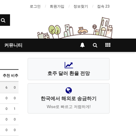
로그인
회원가입
정보찾기
접속 23
커뮤니티
호주 달러 환율 전망
추천
비추
6
0
한국에서 해외로 송금하기
0
0
Wise로 빠르고 저렴하게!
0
1
0
0
0
0