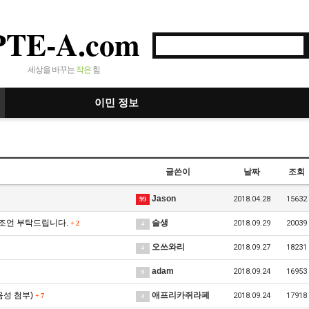
PTE-A.com
세상을 바꾸는
작은
힘
이민 정보
글쓴이
날짜
조회
Jason
2018.04.28
15632
99
와 조언 부탁드립니다.
슬생
2018.09.29
20039
+
2
4
오쓰와리
2018.09.27
18231
4
adam
2018.09.24
16953
9
음성 첨부)
애프리카쥐라페
2018.09.24
17918
+
7
4