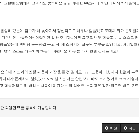
꼭 그런땐 당황해서 그마저도 못하네요 ㅠㅠ 최대한 40초내에 70단어 내외까지 말하
 열심히 했는데 점수가 너 낮아져서 정신적으로 너무나 힘들었고 도대체 뭐가 문제일까.
 다음번엔 나올꺼야~ 이렇게만 말 해주니까.. 이젠 그것도 너무 힘들고 ㅠㅠ 스스로 
 힘들었는데 밴밴님 녹음파일 듣고 딱! 제 스피킹의 잘못된 부분을 알겠어요. 아이엘츠
같고.. 빨리 스스로 깨우쳐야 하는데 어렵네요. 아무튼 다시 한번 감사드려요!
요 :) 내 자신과의 멘탈 싸움이 가장 힘든 것 같아요 ㅠㅠ 도움이 되셨다니 한없이 부
 커뮤니티가 존재하지 않았겠죠! 아이엘츠는 저는 한번보고 바로 포기했어요 ㅋㅋ 시험
고 힘들더라구요. 버티는 사람이 이긴다는 말 믿어요. 스피킹은 감만 잡으면 바로 오
한 회원만 댓글 등록이 가능합니다.
이전
다음