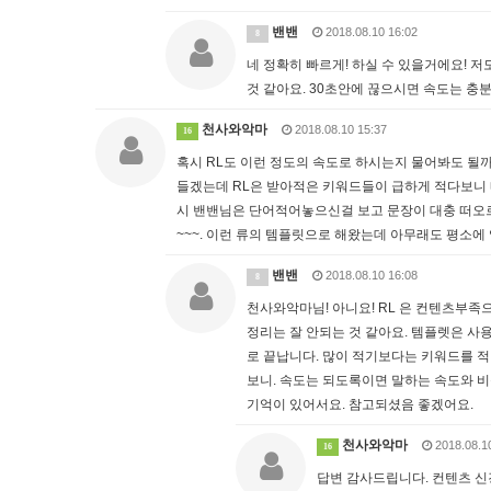
밴밴
2018.08.10 16:02
8
네 정확히 빠르게! 하실 수 있을거에요! 저
것 같아요. 30초안에 끊으시면 속도는 충분
천사와악마
2018.08.10 15:37
16
혹시 RL도 이런 정도의 속도로 하시는지 물어봐도 될
들겠는데 RL은 받아적은 키워드들이 급하게 적다보니 
시 밴밴님은 단어적어놓으신걸 보고 문장이 대충 떠오르시나요? 아
~~~. 이런 류의 템플릿으로 해왔는데 아무래도 평소
밴밴
2018.08.10 16:08
8
천사와악마님! 아니요! RL 은 컨텐츠부
정리는 잘 안되는 것 같아요. 템플렛은 사용하지않구요. T
로 끝납니다. 많이 적기보다는 키워드를 
보니. 속도는 되도록이면 말하는 속도와 
기억이 있어서요. 참고되셨음 좋겠어요.
천사와악마
2018.08.1
16
답변 감사드립니다. 컨텐츠 신