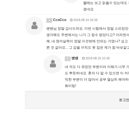
뜰때는 보고 읽을수 있는데도 
겠네요.
CcoCco
2018.08.10 16:26
8
밴밴님 정말 감사드려요. 이번 시험에서 정말 스피킹만
생각해도 주변에서는 니가 그 점수 받았다고? 이러면서
왜..내 영어실력이 정말 이것밖에 안되는 거였나? 싶고
른 것 같아요... 그 감을 아직도 못 잡은 제가 참 바보
밴밴
2018.08.10 22:30
8
네 저도 다 겪었던 부분이라 이해가 너무 가
도 뿌듯하네요. 혼자 다 알 수 있으면 이
믹한 부분이 더 많아서 공부 열심히 해야하
화이팅!
로그인