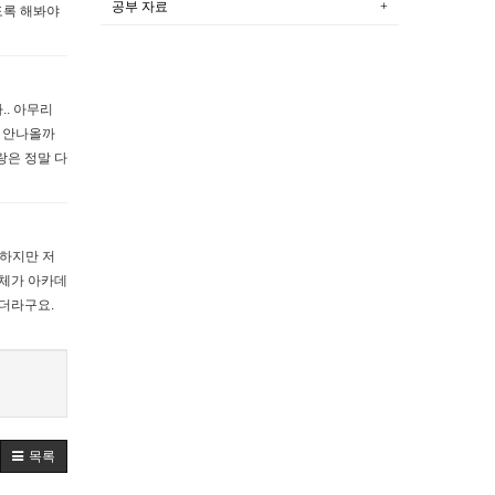
공부 자료
도록 해봐야
. 아무리
왜 안나올까
랑은 정말 다
족하지만 저
자체가 아카데
르더라구요.
목록