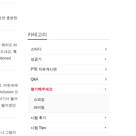
일초면 충분한
카테고리
 뭐라도 떠
스터디
드네요. 혹
ioned
성공기
PTE 자유게시판
Q&A
요. 머릿속에
평가해주세요
clusion 으
저기서 들어
스피킹
이 떨어졌던
라이팅
시험 후기
시험 Tips
표나 그림이