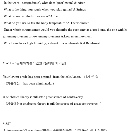
In the word ‘postgraduate’, what does ‘post’ mean? A: After.
What is the thing you touch when you play guitar? A:Strings
What do we call the frozen water? A:Ice.
What do you use to test the body temperature? A:Thermometer.
Under which circumstance would you describe the economy as a good one, the one with hi
gh unemployment or low unemployment? A:Low unemployment.
Which one has a high humidity, a desert or a rainforest? A:A Rainforest.
* WFD (3
문제
다
기출이었고
2
문제만
기억남
)
Your lowest grade
has been omitted
from the calculation. - 내가 쓴 답
-
(
기출에는
...
has been eliminated...)
A celebrated theory is still a/the great source of controversy.
-
(
기출에는
A celebrated theory is still the source of great controversy.
)
* SST
1. interpreter
s
VS translater
s
(
말하는
속도
엄청
빠름
–
이건
firefly
에
없는
듯
?)