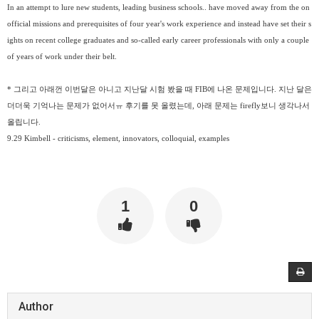
In an attempt to lure new students, leading business schools.. have moved away from the on
official missions and prerequisites of four year's work experience and instead have set their s
ights on recent college graduates and so-called early career professionals with only a couple
of years of work under their belt.
* 그리고 아래껀 이번달은 아니고 지난달 시험 봤을 때 FIB에 나온 문제입니다. 지난 달은
더더욱 기억나는 문제가 없어서ㅠ 후기를 못 올렸는데, 아래 문제는 firefly보니 생각나서
올립니다.
9.29 Kimbell - criticisms, element, innovators, colloquial, examples
1
0
Author