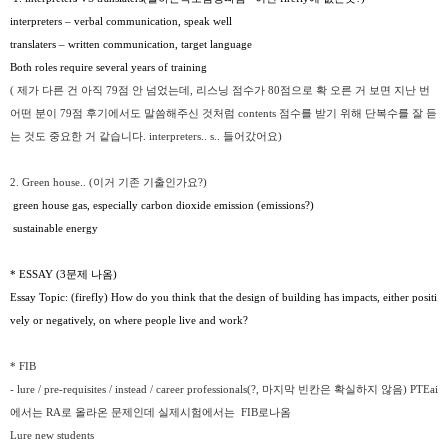
interpreters – verbal communication, speak well
translaters – written communication, target language
Both roles require several years of training
(
제가 다른 건 아직 79점 안 넘었는데, 리스닝 점수가 80점으로 확 오른 거 보면 지난 번
어떤 분이 79점 후기에서도 말씀해주신 것처럼 contents 점수를 받기 위해 단복수를 잘 듣
는 것도 중요한 거 같습니다. interpreters.. s.. 들어갔어요)
2. Green house.. (이거 기존 기출인가요?)
green house gas, especially carbon dioxide emission (emissions?)
sustainable energy
* ESSAY (3
문제
나옴
)
Essay Topic:
(firefly)
How do you think that the design of building has impacts, either positi
vely or negatively, on where people live and work?
* FIB
- lure / pre-requisites / instead / career professionals(?, 마지막 빈칸은 확실하지 않음) PTEai
에서는
RA
로
올라온
문제인데
실제
시험에서는
FIB
로
나옴
Lure new students