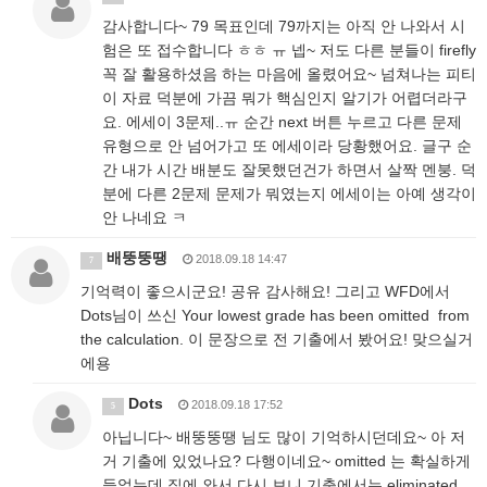
감사합니다~ 79 목표인데 79까지는 아직 안 나와서 시
험은 또 접수합니다 ㅎㅎ ㅠ 넵~ 저도 다른 분들이 firefly
꼭 잘 활용하셨음 하는 마음에 올렸어요~ 넘쳐나는 피티
이 자료 덕분에 가끔 뭐가 핵심인지 알기가 어렵더라구
요. 에세이 3문제..ㅠ 순간 next 버튼 누르고 다른 문제
유형으로 안 넘어가고 또 에세이라 당황했어요. 글구 순
간 내가 시간 배분도 잘못했던건가 하면서 살짝 멘붕. 덕
분에 다른 2문제 문제가 뭐였는지 에세이는 아예 생각이
안 나네요 ㅋ
배뚱뚱땡
2018.09.18 14:47
7
기억력이 좋으시군요! 공유 감사해요! 그리고 WFD에서
Dots님이 쓰신 Your lowest grade has been omitted from
the calculation. 이 문장으로 전 기출에서 봤어요! 맞으실거
에용
Dots
2018.09.18 17:52
5
아닙니다~ 배뚱뚱땡 님도 많이 기억하시던데요~ 아 저
거 기출에 있었나요? 다행이네요~ omitted 는 확실하게
들었는데 집에 와서 다시 보니 기출에서는 eliminated