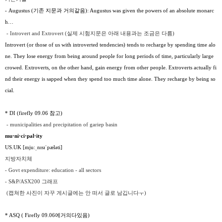
- Augustus
(
기존 지문과
거의
같음
):
Augustus was given the powers of an absolute monarc
h
…
- Introvert and Extrovert (실제 시험지문은 아래 내용과는 조금은 다름)
Introvert (or those of us with introverted tendencies) tends to recharge by spending time alo
ne. They lose energy from being around people for long periods of time, particularly large
crowed. Extroverts, on the other hand, gain energy from other people. Extroverts actually fi
nd their energy is sapped when they spend too much time alone. They recharge by being so
cial.
* DI (firefly 09.06
참고
)
- municipalities and precipitation of gariep basin
mu·ni·ci·pal·ity
US.UK
[mjuːˌnɪsɪˈpæləti]
지방자치체
- Govt expenditure: education - all sectors
- S&P/ASX200 그래프
(캡쳐한 사진이 자꾸 게시글에는 안 떠서 글로 남깁니다ㅜ)
* ASQ ( Firefly 09.06
에
거의
다
있음
)