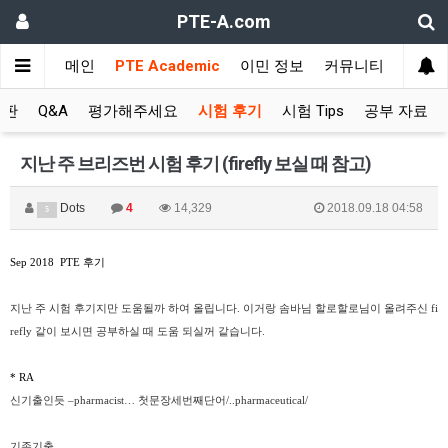
PTE-A.com
메인
PTE Academic
이민 정보
커뮤니티
시판
Q&A
평가해주세요
시험 후기
시험 Tips
공부 자료
지난 주 브리즈번 시험 후기 (firefly 보실 때 참고)
Dots
4
14,329
2018.09.18 04:58
5
Sep 2018 PTE
후기
지난 주 시험 후기지만 도움될까 하여 올립니다. 이거랑 솜바님 할로할로님이 올려주신 fi
refly 같이 보시면 공부하실 때 도움 되실꺼 같습니다.
*
RA
신기출인듯 –pharmacist… 첫문장세번째단어/..pharmaceutical/
기존기출