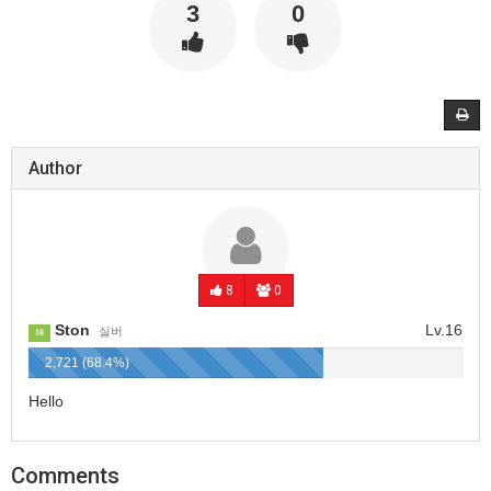
3
0
Author
8
0
Ston
Lv.16
실버
16
2,721 (68.4%)
Hello
Comments