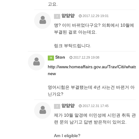
고요.
얃얃얃
2017.12.29 19:01
2
앵? 이미 바뀌었다구요? 의회에서 10월에
부결된 걸로 아는데요.
링크 부탁드립니다.
Ston
2017.12.29 19:08
16
http://www.homeaffairs.gov.au/Trav/Citi/whats-
new
영어시험은 부결됐는데 4년 사는건 바뀐거 아
닌가요?
얃얃얃
2017.12.31 17:45
2
제가 10월 말경에 이민성에 시민권 취득 관
련 문의 남기고 답변 받은적이 있어요.
Am I eligible?