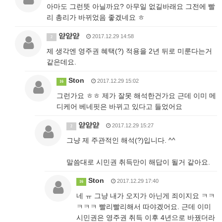
아마도 그런뜻 아닐까요? 아무일 없길바래요 그전에 빨
리 총리가 바뀌었음 좋겠네요 ㅎ
얃얃얃
2017.12.29 14:58
2
제 생각엔 영주권 혜택(?) 적용을 2년 뒤로 미룬다는거
같은데요.
Ston
2017.12.29 15:02
16
그런가요 ㅎㅎ 제가 잘못 해석한건가요 근데 이미 메
디케어 베네핏은 바뀌고 있다고 들었어요
얃얃얃
2017.12.29 15:27
2
그냥 제 주관적인 해석(?)입니다. ^^
말씀대로 시민권 취득만이 해답이 될거 같아요.
Ston
2017.12.29 17:40
16
네 ㅠ 그냥 내가 오지가 아닌게 죄이지요 ㅋㅋ
ㅋㅋㅋ 빨리빨리해서 따야겠어요. 근데 이미
시민권은 영주권 취득 이후 4년으로 바꿨더라