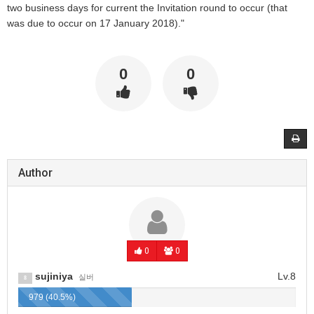
two business days for current the Invitation round to occur (that
was due to occur on 17 January 2018)."
0
0
Author
0
0
sujiniya
Lv.8
실버
8
979 (40.5%)