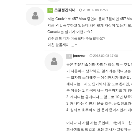
초절정간지녀
2018.02.08 15:58
19
저는 Cook으로 457 Visa 중인데 올해 7월이면 45
지금 PTE 공부하고 있는데 왜이렇게 자신이 없는지 모르
Canada는 살기가 어떤가요?
영주권 받기가 이곳보다 수월할까요?
미친 말콤새끼 -_-+
jenever
2018.02.08 17:00
1
쿡은 전문기술이라 자리가 항상 있는 것같아
기 나름이라 생각해요. 일자리는 적다고는 
는 일자리 소개해주는 에이젼시가 해준말.
캐나다는... 저도 안가봐서 잘 모르겠지만
큰 이유는 1. 한국에서는 지금까지으 제 경
2. 캐나다는 홀매니져도 앞으로 10년 부
3. 캐나다는 이민의 문을 호주, 뉴질랜드와
4. 실제로 호주의 이민 문이 좁아지면서 
어디나 다 사람 사는 곳인데, 그런데요..
회사생활도 했었고, 모든 회사가 그렇지는 