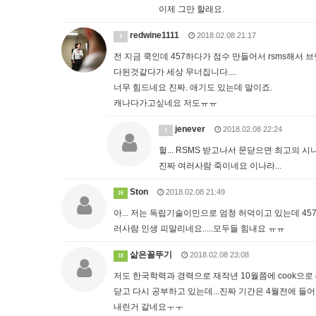
이제 그만 할래요.
redwine1111
2018.02.08 21:17
4
전 지금 쿡인데 457하다가 점수 만들어서 rsms해서 
다된것같다가 세상 무너집니다....
너무 힘드네요 진짜. 애기도 있는데 말이죠.
캐나다가고싶네요 저도ㅠㅠ
jenever
2018.02.08 22:24
1
헐... RSMS 받고나서 문닫으면 최고의 시나
진짜 여러사람 죽이네요 이나라...
Ston
2018.02.08 21:49
16
아... 저는 독립기술이민으로 엄청 허덕이고 있는데 45
러사람 인생 피말리네요.....모두들 힘내요 ㅠㅠ
삶은꼴뚜기
2018.02.08 23:08
18
저도 한국학력과 경력으로 재작년 10월쯤에 cook으로 
닫고 다시 공부하고 있는데...진짜 기간은 4월전에 들
내린거 같네요ㅜㅜ