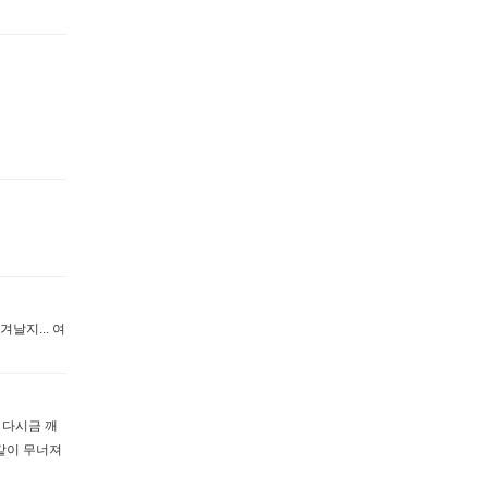
날지... 여
 다시금 깨
 같이 무너져