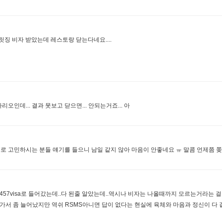
브릿징 비자 받았는데 레스토랑 닫는다네요....
리오인데... 결과 못보고 닫으면... 안되는거죠... 아
7로 고민하시는 분들 얘기를 들으니 남일 같지 않아 마음이 안좋네요 ㅠ 말콤 언제쯤 쫒겨
457visa로 들어갔는데..다 된줄 알았는데..역시나 비자는 나올때까지 모르는거라는 걸
어가서 좀 늘어났지만 역쉬 RSMS아니면 답이 없다는 현실에 육체와 마음과 정신이 다