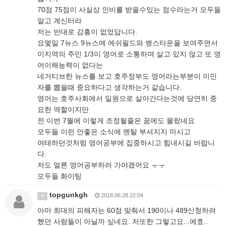
70점 75점이 사실상 인비를 받을수있는 점수라는거 모두들
알고 계신터라
저는 반대로 감흥이 없었답니다.
요몇일 7뉴스 9뉴스에 에쉬필드와 뱅스타운을 보여주면서
이지역의 주민 1/3이 영어로 소통하며 살고 있지 않고 또 영
어이해능력이 없다는
네거티브한 뉴스를 보고 호주정부도 영어라는부분이 이민
자를 뽑을때 중요하다고 생각하는거 같습니다.
영어는 호주사회에서 일원으로 살아간다는것에 당연히 중
요한 역할이지만
전 이번 7월에 이렇게 조정될줄은 꿈에도 몰랐네요
모두들 이런 안좋은 소식에 멘탈 부셔지지 마시고
여태하던것처럼 영어공부에 집중하시고 힘내시길 바랍니
다.
저도 얼른 영어공부하러 가야겠어요 ㅜㅜ
모두들 화이팅
topgunkgh
2018.06.28 22:04
9
아마 최대의 피해자는 60점 맞춰서 190이나 489신청하려
했던 사람들이 아닐까 싶네요. 저또한 그렇고요...에효..