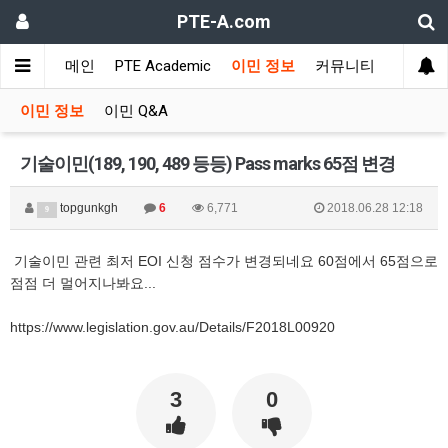
PTE-A.com
메인
PTE Academic
이민 정보
커뮤니티
이민 정보
이민 Q&A
기술이민(189, 190, 489 등등) Pass marks 65점 변경
topgunkgh
6
6,771
2018.06.28 12:18
9
기술이민 관련 최저 EOI 신청 점수가 변경되네요 60점에서 65점으로
점점 더 멀어지나봐요...
https://www.legislation.gov.au/Details/F2018L00920
3
0