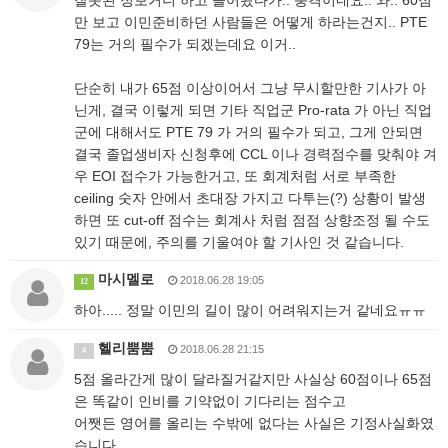
잘못된 정보거니 하고 들어왔다가.. 충격이네요.. 와.. 60점
만 보고 이민준비하던 사람들은 어떻게 하라는건지.. PTE
79는 거의 필수가 되겠는데요 이거..
단순히 내가 65점 이상이어서 그냥 무시할만한 기사가 아
닌게, 결국 이렇게 되면 기타 직업군 Pro-rata 가 아닌 직업
군에 대해서도 PTE 79 가 거의 필수가 되고, 그게 안되면
결국 졸업생비자 신청후에 CCL 이나 경력점수를 맞춰야 겨
우 EOI 접수가 가능한거고, 또 회계처럼 서로 부족한
ceiling 숫자 안에서 초대장 가지고 다투는(?) 상황이 발생
하면 또 cut-off 점수는 회계사 처럼 점점 상향조정 될 수도
있기 때문에, 주의를 기울여야 할 기사인 것 같습니다.
마시멜로
2018.06.28 19:05
12
하아..... 정말 이민의 길이 많이 어려워지는거 같네요ㅠㅠ
헬리뿜뿜
2018.06.28 21:15
4
5점 올라간게 많이 달라질거같지만 사실상 60점이나 65점
은 똑같이 인비를 기약없이 기다리는 점수고
어쨋든 영어를 올리는 수밖에 없다는 사실은 기정사실화였
습니다