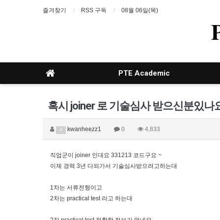
즐겨찾기
RSS 구독
08월 06일(목)
PTE Academic
혹시 joiner 로 기술심사 받으신분있나요
kwanheezz1
0
4,833
4
직업군이 joiner 인대요 331213 코드구요 ~
이제 경력 3년 다되가서 기술심사받으려고하는대
1차는 서류전형이고
2차는 practical test 라고 하는대