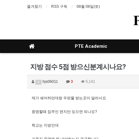
즐겨찾기
RSS 구독
08월 08일(토)
PTE Academic
지방 점수 5점 받으신분계시나요?
hjs06011
3
5,141
4
제가 쉐어하던데랑 우편물 받는곳이 달라서요
증명할때 집주인 편지만 있으면 되나요?
학교는 지방인데