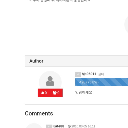
거주지 증명에 뭐 내야하는지 궁금합니다
Author
hjs06011
실버
4
426 (73.8%)
안녕하세요
0
0
Comments
Kate88
2018.08.05 16:11
9