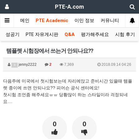
PTE-A.com
메인
PTE Academic
이민 정보
커뮤니티
성공기
PTE 자유게시판
Q&A
평가해주세요
시험 후기
템플렛 시험장에서 쓰는거 안되나요??
jenny2222
2
7,369
2018.09.14 04:26
3
다음주에 미국에서 첫시험보는데 자리에앉고 준비시간 있을때 템플
렛 종이에 쓰면 안되나요?? 피어슨 공식 센터에요!
첫시험 조언좀 해주세요ㅠㅠ 당황많이 하는 스타일이라 걱정되네
요....
0
0