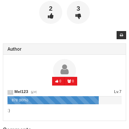
2
3
Author
0
0
Mel123
Lv.7
실버
7
878 (80%)
:)