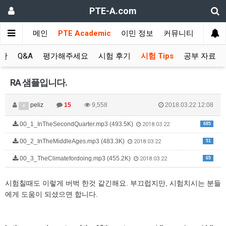
PTE-A.com
메인
PTE Academic
이민 정보
커뮤니티
시판
Q&A
평가해주세요
시험 후기
시험 Tips
공부 자료
RA 샘플입니다.
peliz
15
9,558
2018.03.22 12:08
4
00_1_InTheSecondQuarter.mp3 (493.5K)
685
2018.03.22
00_2_InTheMiddleAges.mp3 (483.3K)
51
2018.03.22
00_3_TheClimatefordoing.mp3 (455.2K)
65
2018.03.22
시험칠때도 이렇게 버벅 한것 같긴해요. 부끄럽지만, 시험치시는 분들
에게 도움이 되셨으면 합니다.