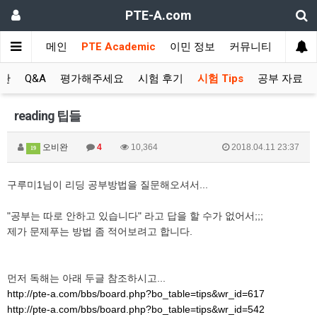
PTE-A.com
메인
PTE Academic
이민 정보
커뮤니티
시판
Q&A
평가해주세요
시험 후기
시험 Tips
공부 자료
reading 팁들
오비완
4
10,364
2018.04.11 23:37
19
구루미1님이 리딩 공부방법을 질문해오셔서...
"공부는 따로 안하고 있습니다" 라고 답을 할 수가 없어서;;;
제가 문제푸는 방법 좀 적어보려고 합니다.
먼저 독해는 아래 두글 참조하시고...
http://pte-a.com/bbs/board.php?bo_table=tips&wr_id=617
http://pte-a.com/bbs/board.php?bo_table=tips&wr_id=542